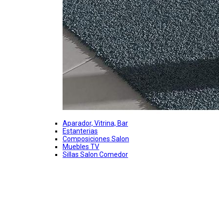
Aparador, Vitrina, Bar
Estanterias
Composiciones Salon
Muebles TV
Sillas Salon Comedor