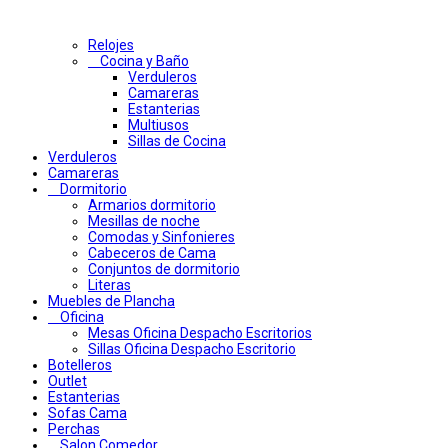
Relojes
Cocina y Baño
Verduleros
Camareras
Estanterias
Multiusos
Sillas de Cocina
Verduleros
Camareras
Dormitorio
Armarios dormitorio
Mesillas de noche
Comodas y Sinfonieres
Cabeceros de Cama
Conjuntos de dormitorio
Literas
Muebles de Plancha
Oficina
Mesas Oficina Despacho Escritorios
Sillas Oficina Despacho Escritorio
Botelleros
Outlet
Estanterias
Sofas Cama
Perchas
Salon Comedor