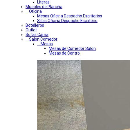
Literas
Muebles de Plancha
Oficina
Mesas Oficina Despacho Escritorios
Sillas Oficina Despacho Escritorio
Botelleros
Outlet
Sofas Cama
Salon Comedor
Mesas
Mesas de Comedor Salon
Mesas de Centro