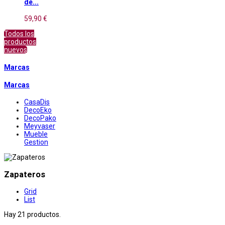
de...
59,90 €
Todos los
productos
nuevos
Marcas
Marcas
CasaDis
DecoEko
DecoPako
Meyvaser
Mueble
Gestion
Zapateros
Grid
List
Hay 21 productos.