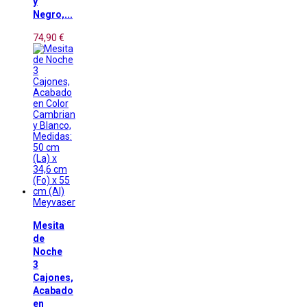
y
Negro,...
74,90 €
Meyvaser
Mesita
de
Noche
3
Cajones,
Acabado
en