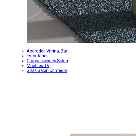
Aparador, Vitrina, Bar
Estanterias
Composiciones Salon
Muebles TV
Sillas Salon Comedor