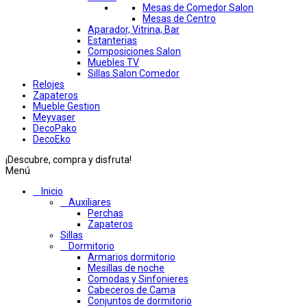
Mesas de Comedor Salon
Mesas de Centro
Aparador, Vitrina, Bar
Estanterias
Composiciones Salon
Muebles TV
Sillas Salon Comedor
Relojes
Zapateros
Mueble Gestion
Meyvaser
DecoPako
DecoEko
¡Descubre, compra y disfruta!
Menú
Inicio
Auxiliares
Perchas
Zapateros
Sillas
Dormitorio
Armarios dormitorio
Mesillas de noche
Comodas y Sinfonieres
Cabeceros de Cama
Conjuntos de dormitorio