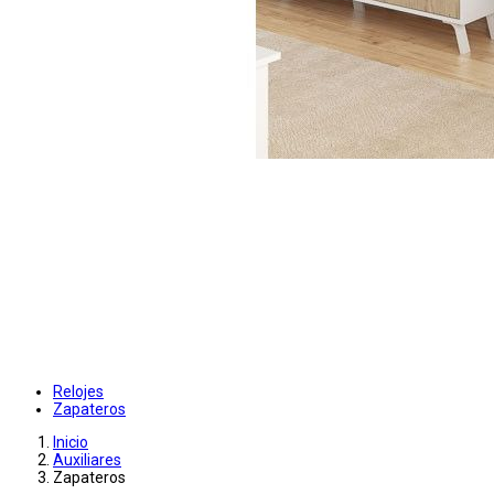
Relojes
Zapateros
Inicio
Auxiliares
Zapateros