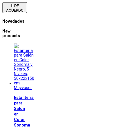

DE
ACUERDO
Novedades
New
products
Meyvaser
Estantería
para
Salón
en
Color
Sonoma