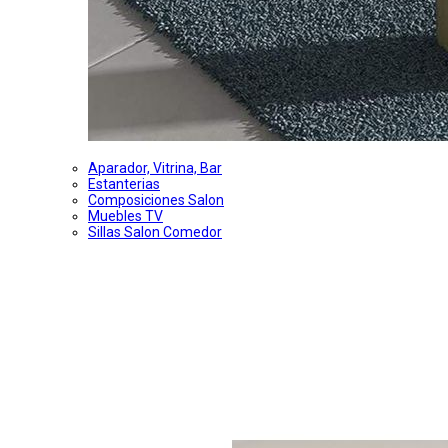
Aparador, Vitrina, Bar
Estanterias
Composiciones Salon
Muebles TV
Sillas Salon Comedor