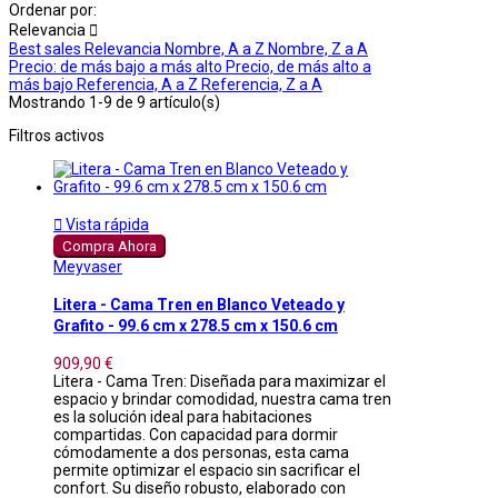
Ordenar por:
Relevancia

Best sales
Relevancia
Nombre, A a Z
Nombre, Z a A
Precio: de más bajo a más alto
Precio, de más alto a
más bajo
Referencia, A a Z
Referencia, Z a A
Mostrando 1-9 de 9 artículo(s)
Filtros activos

Vista rápida
Compra Ahora
Meyvaser
Litera - Cama Tren en Blanco Veteado y
Grafito - 99.6 cm x 278.5 cm x 150.6 cm
909,90 €
Litera - Cama Tren: Diseñada para maximizar el
espacio y brindar comodidad, nuestra cama tren
es la solución ideal para habitaciones
compartidas. Con capacidad para dormir
cómodamente a dos personas, esta cama
permite optimizar el espacio sin sacrificar el
confort. Su diseño robusto, elaborado con