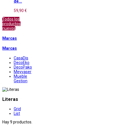
de...
59,90 €
Todos los
productos
nuevos
Marcas
Marcas
CasaDis
DecoEko
DecoPako
Meyvaser
Mueble
Gestion
Literas
Grid
List
Hay 9 productos.