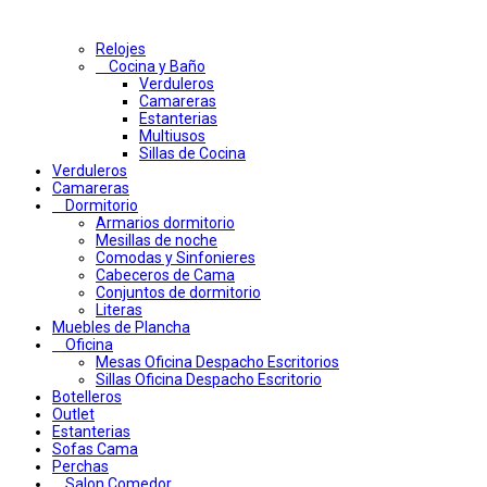
Relojes
Cocina y Baño
Verduleros
Camareras
Estanterias
Multiusos
Sillas de Cocina
Verduleros
Camareras
Dormitorio
Armarios dormitorio
Mesillas de noche
Comodas y Sinfonieres
Cabeceros de Cama
Conjuntos de dormitorio
Literas
Muebles de Plancha
Oficina
Mesas Oficina Despacho Escritorios
Sillas Oficina Despacho Escritorio
Botelleros
Outlet
Estanterias
Sofas Cama
Perchas
Salon Comedor