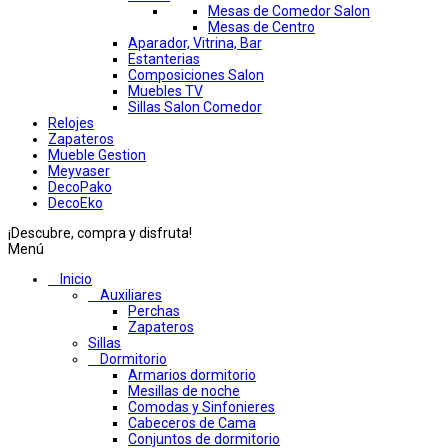
Mesas de Comedor Salon
Mesas de Centro
Aparador, Vitrina, Bar
Estanterias
Composiciones Salon
Muebles TV
Sillas Salon Comedor
Relojes
Zapateros
Mueble Gestion
Meyvaser
DecoPako
DecoEko
¡Descubre, compra y disfruta!
Menú
Inicio
Auxiliares
Perchas
Zapateros
Sillas
Dormitorio
Armarios dormitorio
Mesillas de noche
Comodas y Sinfonieres
Cabeceros de Cama
Conjuntos de dormitorio