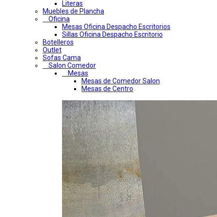
Literas
Muebles de Plancha
Oficina
Mesas Oficina Despacho Escritorios
Sillas Oficina Despacho Escritorio
Botelleros
Outlet
Sofas Cama
Salon Comedor
Mesas
Mesas de Comedor Salon
Mesas de Centro