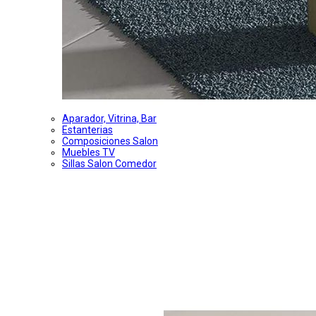
Aparador, Vitrina, Bar
Estanterias
Composiciones Salon
Muebles TV
Sillas Salon Comedor