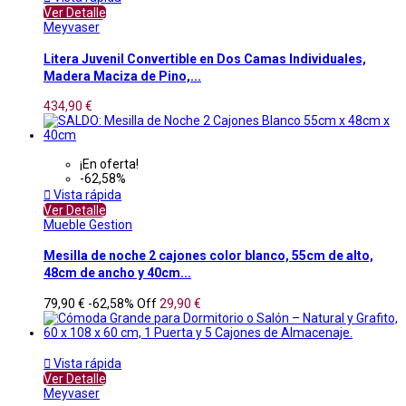
Ver Detalle
Meyvaser
Litera Juvenil Convertible en Dos Camas Individuales,
Madera Maciza de Pino,...
434,90 €
¡En oferta!
-62,58%

Vista rápida
Ver Detalle
Mueble Gestion
Mesilla de noche 2 cajones color blanco, 55cm de alto,
48cm de ancho y 40cm...
79,90 €
-62,58%
Off
29,90 €

Vista rápida
Ver Detalle
Meyvaser