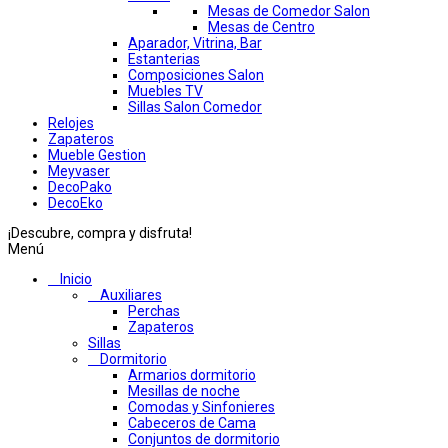
Mesas de Comedor Salon
Mesas de Centro
Aparador, Vitrina, Bar
Estanterias
Composiciones Salon
Muebles TV
Sillas Salon Comedor
Relojes
Zapateros
Mueble Gestion
Meyvaser
DecoPako
DecoEko
¡Descubre, compra y disfruta!
Menú
Inicio
Auxiliares
Perchas
Zapateros
Sillas
Dormitorio
Armarios dormitorio
Mesillas de noche
Comodas y Sinfonieres
Cabeceros de Cama
Conjuntos de dormitorio