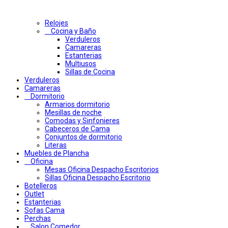
Relojes
Cocina y Baño
Verduleros
Camareras
Estanterias
Multiusos
Sillas de Cocina
Verduleros
Camareras
Dormitorio
Armarios dormitorio
Mesillas de noche
Comodas y Sinfonieres
Cabeceros de Cama
Conjuntos de dormitorio
Literas
Muebles de Plancha
Oficina
Mesas Oficina Despacho Escritorios
Sillas Oficina Despacho Escritorio
Botelleros
Outlet
Estanterias
Sofas Cama
Perchas
Salon Comedor