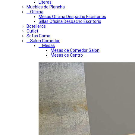
Literas
Muebles de Plancha
Oficina
Mesas Oficina Despacho Escritorios
Sillas Oficina Despacho Escritorio
Botelleros
Outlet
Sofas Cama
Salon Comedor
Mesas
Mesas de Comedor Salon
Mesas de Centro