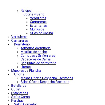
Relojes
Cocina y Baño
Verduleros
Camareras
Estanterias
Multiusos
Sillas de Cocina
Verduleros
Camareras
Dormitorio
Armarios dormitorio
Mesillas de noche
Comodas y Sinfonieres
Cabeceros de Cama
Conjuntos de dormitorio
Literas
Muebles de Plancha
Oficina
Mesas Oficina Despacho Escritorios
Sillas Oficina Despacho Escritorio
Botelleros
Outlet
Estanterias
Sofas Cama
Perchas
Salon Comedor