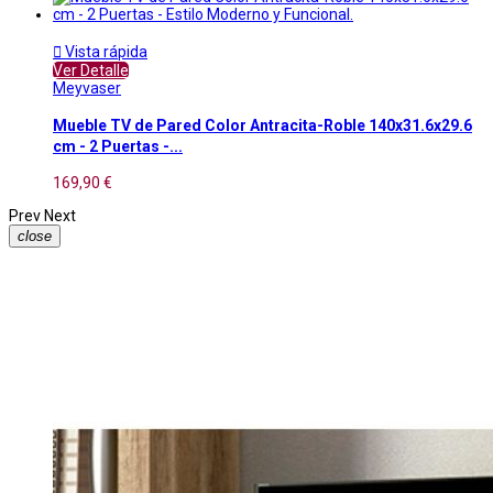

Vista rápida
Ver Detalle
Meyvaser
Mueble TV de Pared Color Antracita-Roble 140x31.6x29.6
cm - 2 Puertas -...
169,90 €
Prev
Next
close