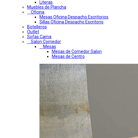
Literas
Muebles de Plancha
Oficina
Mesas Oficina Despacho Escritorios
Sillas Oficina Despacho Escritorio
Botelleros
Outlet
Sofas Cama
Salon Comedor
Mesas
Mesas de Comedor Salon
Mesas de Centro