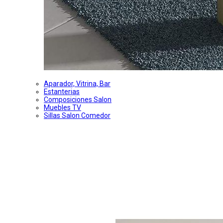
Aparador, Vitrina, Bar
Estanterias
Composiciones Salon
Muebles TV
Sillas Salon Comedor