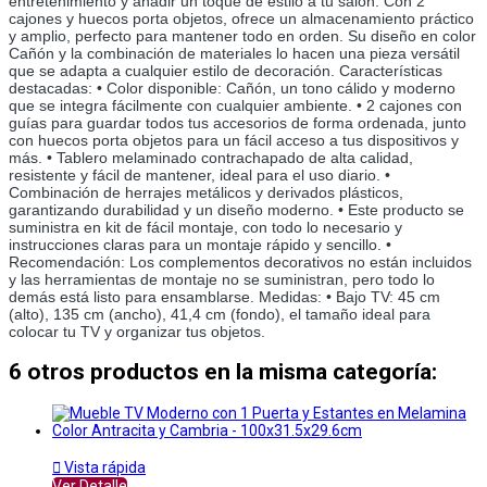
entretenimiento y añadir un toque de estilo a tu salón. Con 2 
cajones y huecos porta objetos, ofrece un almacenamiento práctico 
y amplio, perfecto para mantener todo en orden. Su diseño en color 
Cañón y la combinación de materiales lo hacen una pieza versátil 
que se adapta a cualquier estilo de decoración. Características 
destacadas: • Color disponible: Cañón, un tono cálido y moderno 
que se integra fácilmente con cualquier ambiente. • 2 cajones con 
guías para guardar todos tus accesorios de forma ordenada, junto 
con huecos porta objetos para un fácil acceso a tus dispositivos y 
más. • Tablero melaminado contrachapado de alta calidad, 
resistente y fácil de mantener, ideal para el uso diario. • 
Combinación de herrajes metálicos y derivados plásticos, 
garantizando durabilidad y un diseño moderno. • Este producto se 
suministra en kit de fácil montaje, con todo lo necesario y 
instrucciones claras para un montaje rápido y sencillo. • 
Recomendación: Los complementos decorativos no están incluidos 
y las herramientas de montaje no se suministran, pero todo lo 
demás está listo para ensamblarse. Medidas: • Bajo TV: 45 cm 
(alto), 135 cm (ancho), 41,4 cm (fondo), el tamaño ideal para 
colocar tu TV y organizar tus objetos.
6 otros productos en la misma categoría:

Vista rápida
Ver Detalle