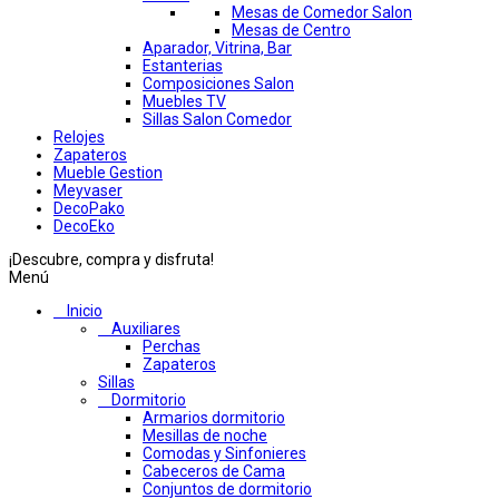
Mesas de Comedor Salon
Mesas de Centro
Aparador, Vitrina, Bar
Estanterias
Composiciones Salon
Muebles TV
Sillas Salon Comedor
Relojes
Zapateros
Mueble Gestion
Meyvaser
DecoPako
DecoEko
¡Descubre, compra y disfruta!
Menú
Inicio
Auxiliares
Perchas
Zapateros
Sillas
Dormitorio
Armarios dormitorio
Mesillas de noche
Comodas y Sinfonieres
Cabeceros de Cama
Conjuntos de dormitorio