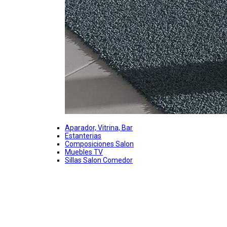
Aparador, Vitrina, Bar
Estanterias
Composiciones Salon
Muebles TV
Sillas Salon Comedor