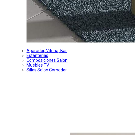
Aparador, Vitrina, Bar
Estanterias
Composiciones Salon
Muebles TV
Sillas Salon Comedor