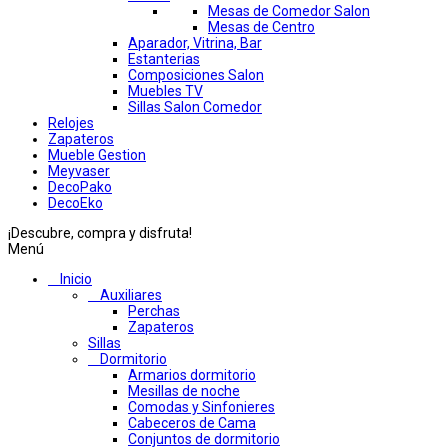
Mesas de Comedor Salon
Mesas de Centro
Aparador, Vitrina, Bar
Estanterias
Composiciones Salon
Muebles TV
Sillas Salon Comedor
Relojes
Zapateros
Mueble Gestion
Meyvaser
DecoPako
DecoEko
¡Descubre, compra y disfruta!
Menú
Inicio
Auxiliares
Perchas
Zapateros
Sillas
Dormitorio
Armarios dormitorio
Mesillas de noche
Comodas y Sinfonieres
Cabeceros de Cama
Conjuntos de dormitorio