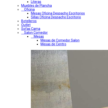
Literas
Muebles de Plancha
Oficina
Mesas Oficina Despacho Escritorios
Sillas Oficina Despacho Escritorio
Botelleros
Outlet
Sofas Cama
Salon Comedor
Mesas
Mesas de Comedor Salon
Mesas de Centro