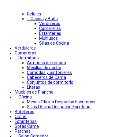
Relojes
Cocina y Baño
Verduleros
Camareras
Estanterias
Multiusos
Sillas de Cocina
Verduleros
Camareras
Dormitorio
Armarios dormitorio
Mesillas de noche
Comodas y Sinfonieres
Cabeceros de Cama
Conjuntos de dormitorio
Literas
Muebles de Plancha
Oficina
Mesas Oficina Despacho Escritorios
Sillas Oficina Despacho Escritorio
Botelleros
Outlet
Estanterias
Sofas Cama
Perchas
Salon Comedor