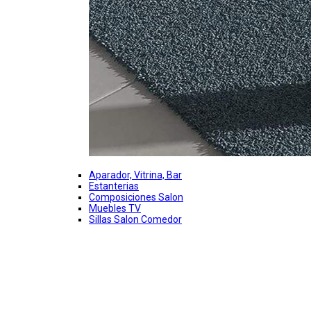
Aparador, Vitrina, Bar
Estanterias
Composiciones Salon
Muebles TV
Sillas Salon Comedor