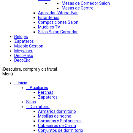
Mesas de Comedor Salon
Mesas de Centro
Aparador, Vitrina, Bar
Estanterias
Composiciones Salon
Muebles TV
Sillas Salon Comedor
Relojes
Zapateros
Mueble Gestion
Meyvaser
DecoPako
DecoEko
¡Descubre, compra y disfruta!
Menú
Inicio
Auxiliares
Perchas
Zapateros
Sillas
Dormitorio
Armarios dormitorio
Mesillas de noche
Comodas y Sinfonieres
Cabeceros de Cama
Conjuntos de dormitorio