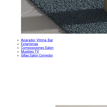
Aparador, Vitrina, Bar
Estanterias
Composiciones Salon
Muebles TV
Sillas Salon Comedor