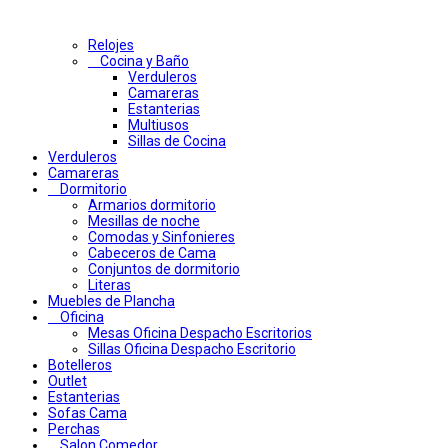
Relojes
Cocina y Baño
Verduleros
Camareras
Estanterias
Multiusos
Sillas de Cocina
Verduleros
Camareras
Dormitorio
Armarios dormitorio
Mesillas de noche
Comodas y Sinfonieres
Cabeceros de Cama
Conjuntos de dormitorio
Literas
Muebles de Plancha
Oficina
Mesas Oficina Despacho Escritorios
Sillas Oficina Despacho Escritorio
Botelleros
Outlet
Estanterias
Sofas Cama
Perchas
Salon Comedor