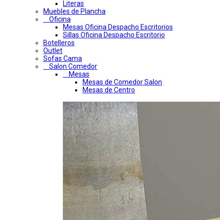
Literas
Muebles de Plancha
Oficina
Mesas Oficina Despacho Escritorios
Sillas Oficina Despacho Escritorio
Botelleros
Outlet
Sofas Cama
Salon Comedor
Mesas
Mesas de Comedor Salon
Mesas de Centro