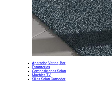
Aparador, Vitrina, Bar
Estanterias
Composiciones Salon
Muebles TV
Sillas Salon Comedor