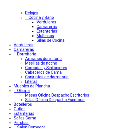
Relojes
Cocina y Baño
Verduleros
Camareras
Estanterias
Multiusos
Sillas de Cocina
Verduleros
Camareras
Dormitorio
Armarios dormitorio
Mesillas de noche
Comodas y Sinfonieres
Cabeceros de Cama
Conjuntos de dormitorio
Literas
Muebles de Plancha
Oficina
Mesas Oficina Despacho Escritorios
Sillas Oficina Despacho Escritorio
Botelleros
Outlet
Estanterias
Sofas Cama
Perchas
Salon Comedor