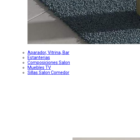
Aparador, Vitrina, Bar
Estanterias
Composiciones Salon
Muebles TV
Sillas Salon Comedor