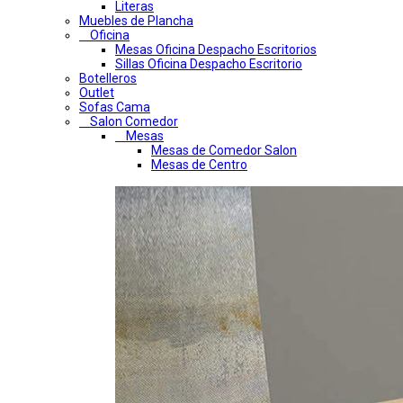
Literas
Muebles de Plancha
Oficina
Mesas Oficina Despacho Escritorios
Sillas Oficina Despacho Escritorio
Botelleros
Outlet
Sofas Cama
Salon Comedor
Mesas
Mesas de Comedor Salon
Mesas de Centro