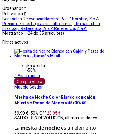
Ordenar por:
Relevancia

Best sales
Relevancia
Nombre, A a Z
Nombre, Z a A
Precio: de más bajo a más alto
Precio, de más alto a
más bajo
Referencia, A a Z
Referencia, Z a A
Mostrando 1-24 de 35 artículo(s)
Filtros activos
¡En oferta!
-50%

Vista rápida
Compra Ahora
Mueble Gestion
Mesita de Noche Color Blanco con cajón
Abierto y Patas de Madera 45x30x60...
59,90 €
-50%
Off
29,95 €
SALDO - SIN DEVOLUCION, ultimas unidades
La 
mesita de noche
 es un elemento 