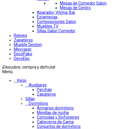
Mesas de Comedor Salon
Mesas de Centro
Aparador, Vitrina, Bar
Estanterias
Composiciones Salon
Muebles TV
Sillas Salon Comedor
Relojes
Zapateros
Mueble Gestion
Meyvaser
DecoPako
DecoEko
¡Descubre, compra y disfruta!
Menú
Inicio
Auxiliares
Perchas
Zapateros
Sillas
Dormitorio
Armarios dormitorio
Mesillas de noche
Comodas y Sinfonieres
Cabeceros de Cama
Conjuntos de dormitorio