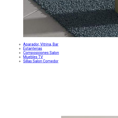
Aparador, Vitrina, Bar
Estanterias
Composiciones Salon
Muebles TV
Sillas Salon Comedor