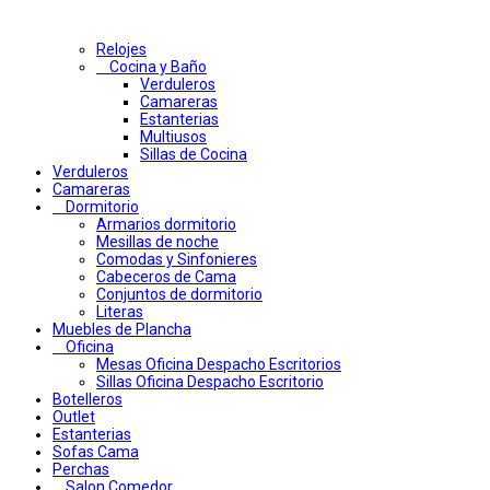
Relojes
Cocina y Baño
Verduleros
Camareras
Estanterias
Multiusos
Sillas de Cocina
Verduleros
Camareras
Dormitorio
Armarios dormitorio
Mesillas de noche
Comodas y Sinfonieres
Cabeceros de Cama
Conjuntos de dormitorio
Literas
Muebles de Plancha
Oficina
Mesas Oficina Despacho Escritorios
Sillas Oficina Despacho Escritorio
Botelleros
Outlet
Estanterias
Sofas Cama
Perchas
Salon Comedor