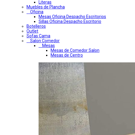
Literas
Muebles de Plancha
Oficina
Mesas Oficina Despacho Escritorios
Sillas Oficina Despacho Escritorio
Botelleros
Outlet
Sofas Cama
Salon Comedor
Mesas
Mesas de Comedor Salon
Mesas de Centro