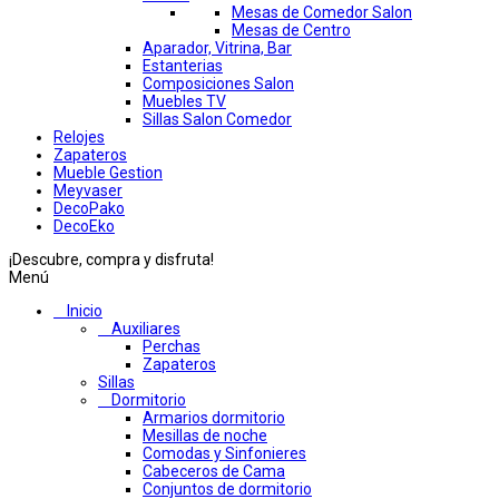
Mesas de Comedor Salon
Mesas de Centro
Aparador, Vitrina, Bar
Estanterias
Composiciones Salon
Muebles TV
Sillas Salon Comedor
Relojes
Zapateros
Mueble Gestion
Meyvaser
DecoPako
DecoEko
¡Descubre, compra y disfruta!
Menú
Inicio
Auxiliares
Perchas
Zapateros
Sillas
Dormitorio
Armarios dormitorio
Mesillas de noche
Comodas y Sinfonieres
Cabeceros de Cama
Conjuntos de dormitorio